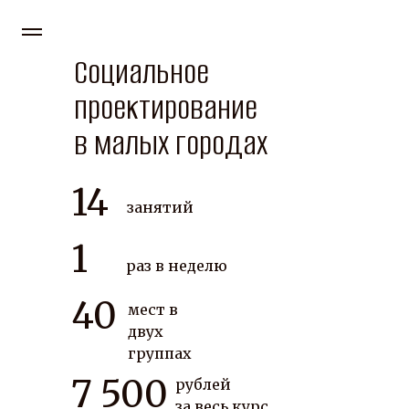
Социальное
проектирование
в малых городах
14
занятий
1
раз в неделю
40
мест в
двух
группах
7 500
рублей
за весь курс