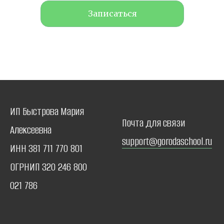
культуры и туризма. Среди 12
Записаться
встреч были и кейс-стади, и
воркшоп. Чувствуется, что есть
ещё многое, оставшееся за
пределами курса. Крайне полезна
для меня была практическая
ориентированность,
подкрепленная веером примеров.
Стоит отметить личное обаяние
самого Дмитрия и его
ИП Быстрова Мария
непередаваемую интонацию
Почта для связи
Алексеевна
спокойного сочувствия жизни,
support@gorodaschool.ru
реализма и мягкой иронии, а
ИНН 381 711 770 801
также открытостью к разного рода
последующим взаимодействиям.
ОГРНИП 320 246 800
Под впечатлением от рассказов
021 786
Дмитрия я даже съездила в
короткую поездку по
Архангельской области. Ещё
спасибо за щедрость — Дмитрий